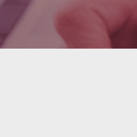
ssé ?
ez-vous avec l'un de nos experts en prod
Nom de l'entreprise
que