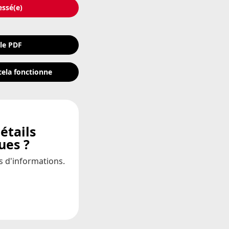
essé(e)
 le PDF
ela fonctionne
étails
ues ?
us d'informations.