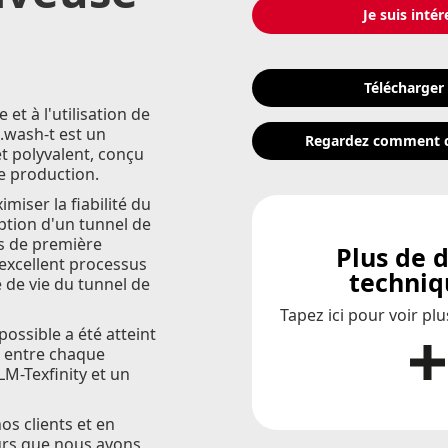
Je suis intér
Télécharger
et à l'utilisation de
S.wash-t est un
Regardez comment c
t polyvalent, conçu
e production.
miser la fiabilité du
ption d'un tunnel de
s de première
Plus de d
 excellent processus
techniq
 de vie du tunnel de
Tapez ici pour voir pl
possible a été atteint
e entre chaque
LM-Texfinity et un
nos clients et en
ours que nous avons