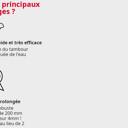
 principaux
es ?
de et très efficace
e du tambour
uée de l'eau
prolongée
obuste
 de 200 mm
eur 4mm !
au lieu de 2