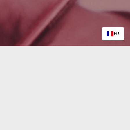
FR
uits.