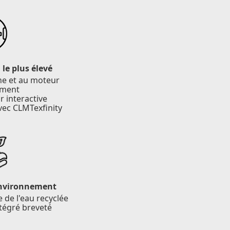
le plus élevé
îne et au moteur
ement
r interactive
vec CLMTexfinity
environnement
de l'eau recyclée
ntégré breveté