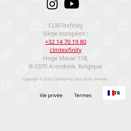
CLMTexfinity
Siège européen :
+32 14 70 19 80
clmtexfinity
Hoge Mauw 118,
B-2370 Arendonk, Belgique
Copyright © 2026 CLMTexfinity. Tous droits réservés.
FR
Vie privée
Termes