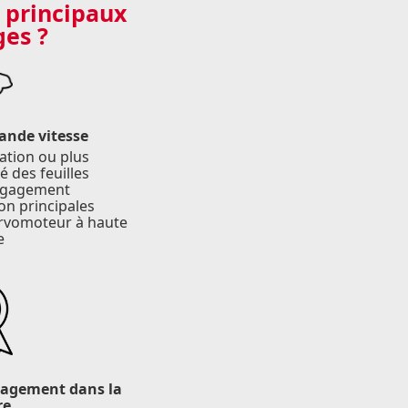
 principaux
es ?
ande vitesse
ation ou plus
é des feuilles
ngagement
on principales
rvomoteur à haute
e
ngagement dans la
re