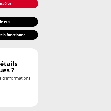
essé(e)
 le PDF
ela fonctionne
étails
ues ?
us d'informations.