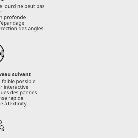
nge lourd ne peut pas
r
on profonde
d'épandage
orrection des angles
iveau suivant
 faible possible
r interactive
iques des pannes
nse rapide
e àTexfinity