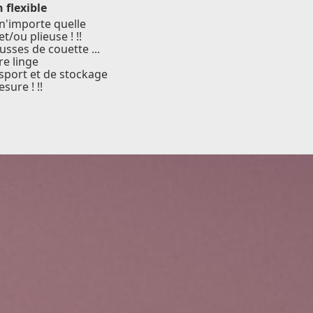
 flexible
n'importe quelle
/ou plieuse ! !!
usses de couette ...
re linge
nsport et de stockage
sure ! !!