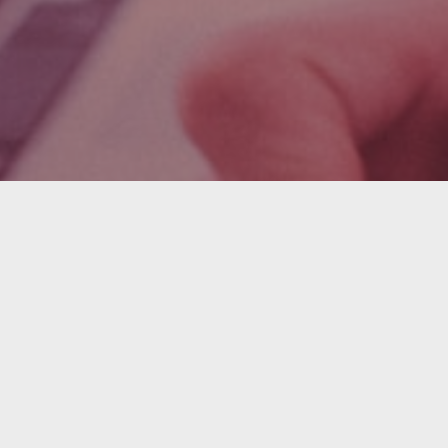
ssé ?
ez-vous avec l'un de nos experts en prod
Nom de l'entreprise
que