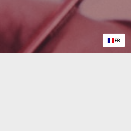
FR
uits.