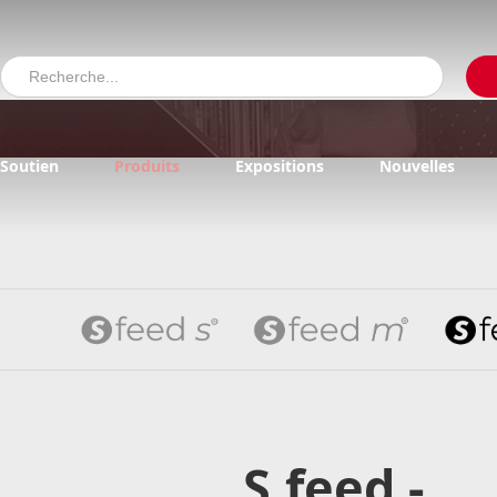
Soutien
Produits
Expositions
Nouvelles
S.feed -