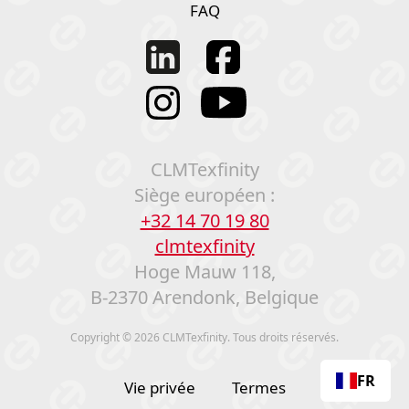
FAQ
CLMTexfinity
Siège européen :
+32 14 70 19 80
clmtexfinity
Hoge Mauw 118,
B-2370 Arendonk, Belgique
Copyright © 2026 CLMTexfinity. Tous droits réservés.
FR
Vie privée
Termes